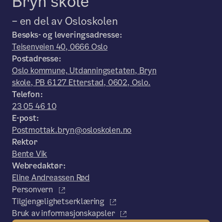
Bryn skole
– en del av Osloskolen
Besøks- og leveringsadresse:
Teisenveien 40, 0666 Oslo
Postadresse:
Oslo kommune, Utdanningsetaten, Bryn
skole, PB 6127 Etterstad, 0602, Oslo.
Telefon:
23 05 46 10
E-post:
Postmottak.bryn@osloskolen.no
Rektor
Bente Vik
Webredaktør:
Eline Andreassen Rød
Personvern
Tilgjengelighetserklæring
Bruk av informasjonskapsler