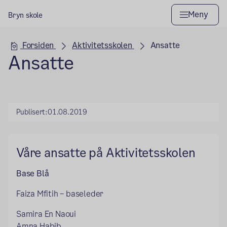
Meny
Bryn skole
Hovedseksjon
Forsiden
Aktivitetsskolen
Ansatte
Ansatte
Publisert:
01.08.2019
Våre ansatte på Aktivitetsskolen
Base Blå
Faiza Mfitih – baseleder
Samira En Naoui
Amna Habib