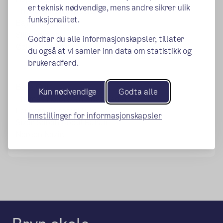
er teknisk nødvendige, mens andre sikrer ulik
Thor Stian Nilsen Jensen
funksjonalitet.
Bajram Plana
Silje Eriksen
Godtar du alle informasjonskapsler, tillater
Øzlem Denizha.
du også at vi samler inn data om statistikk og
brukeradferd.
Base Gul
Kun nødvendige
Godta alle
Thomas Høibråten – baseleder
Leunora Gacaferi Lukaj
Innstillinger for informasjonskapsler
Sizar Sabah Abdul Raham
Noreen Nazir.