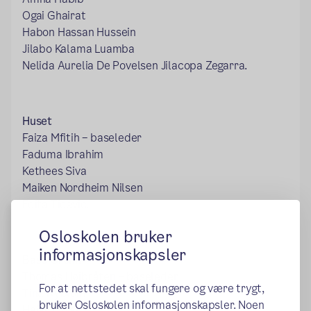
Ogai Ghairat
Habon Hassan Hussein
Jilabo Kalama Luamba
Nelida Aurelia De Povelsen Jilacopa Zegarra.
Huset
Faiza Mfitih – baseleder
Faduma Ibrahim
Kethees Siva
Maiken Nordheim Nilsen
Edita Ticevic.
Osloskolen bruker
informasjonskapsler
Base Grønn
Thomas Høibråten – baseleder
For at nettstedet skal fungere og være trygt,
Tina Nyblom
bruker Osloskolen informasjonskapsler. Noen
Hajar Lazar