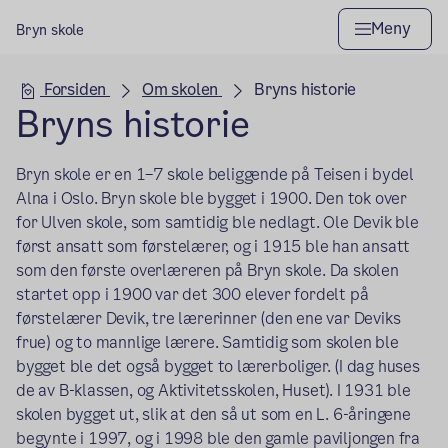
Meny
Bryn skole
Hovedseksjon
Forsiden
Om skolen
Bryns historie
Bryns historie
Bryn skole er en 1–7 skole beliggende på Teisen i bydel
Alna i Oslo. Bryn skole ble bygget i 1900. Den tok over
for Ulven skole, som samtidig ble nedlagt. Ole Devik ble
først ansatt som førstelærer, og i 1915 ble han ansatt
som den første overlæreren på Bryn skole. Da skolen
startet opp i 1900 var det 300 elever fordelt på
førstelærer Devik, tre lærerinner (den ene var Deviks
frue) og to mannlige lærere. Samtidig som skolen ble
bygget ble det også bygget to lærerboliger. (I dag huses
de av B-klassen, og Aktivitetsskolen, Huset). I 1931 ble
skolen bygget ut, slik at den så ut som en L. 6-åringene
begynte i 1997, og i 1998 ble den gamle paviljongen fra