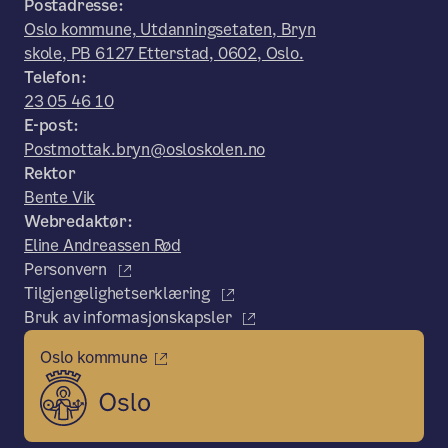
Postadresse:
Oslo kommune, Utdanningsetaten, Bryn
skole, PB 6127 Etterstad, 0602, Oslo.
Telefon:
23 05 46 10
E-post:
Postmottak.bryn@osloskolen.no
Rektor
Bente Vik
Webredaktør:
Eline Andreassen Rød
Personvern
Tilgjengelighetserklæring
Bruk av informasjonskapsler
Oslo kommune