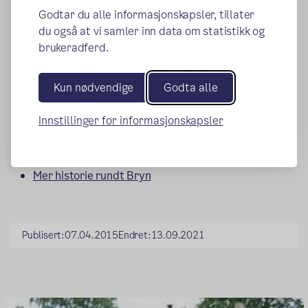
I 1989 fikk skolen mottaksklasse for elever med annet
Godtar du alle informasjonskapsler, tillater
morsmål. Det varte i første omgang i 7 år. Deretter ble
du også at vi samler inn data om statistikk og
den startet på nytt i 2008. Det ble også startet opp
brukeradferd.
egne spesialklasser for autister og elever med generelle
lærevansker på 2000-tallet. I dag er det ca 400 elever
på skolen. Det er ca 45 lærere og 26 assistenter. Skolen
Kun nødvendige
Godta alle
har i dag gratis kjernetid på AKS
Innstillinger for informasjonskapsler
I 2020 feiret skolen 140 år med besøk av ordfører
Marianne Borgen.
Mer historie rundt Bryn
Publisert:
07.04.2015
Endret:
13.09.2021