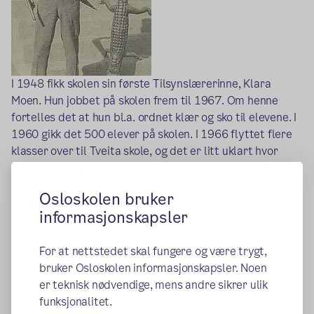
I 1948 fikk skolen sin første Tilsynslærerinne, Klara
Moen. Hun jobbet på skolen frem til 1967. Om henne
fortelles det at hun bl.a. ordnet klær og sko til elevene. I
1960 gikk det 500 elever på skolen. I 1966 flyttet flere
klasser over til Tveita skole, og det er litt uklart hvor
mange som gikk på skolen da dere gikk i 1. klasse. Men i
årene mot slutten av 70-tallet sank elevtallet til
Osloskolen bruker
nærmere 200. John Jå var overlærer fra 1963 til 1973.
informasjonskapsler
I 1963 begynte "Sigdalsfrokosten". Elevene måtte ha
med seg matpakke, og de fikk utdelt gratis melk og frukt.
For at nettstedet skal fungere og være trygt,
Det var Tilsynslærerinnen –som raskt ble kalt "Tante
bruker Osloskolen informasjonskapsler. Noen
mat" som hadde ansvaret for utdeling av dette. Elevene
er teknisk nødvendige, mens andre sikrer ulik
måtte sitte i klasserommet, og det var strengt forbudt å
funksjonalitet.
ta med seg mat eller drikke ut.