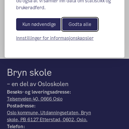
kommer på skolen i dag.
du også at vi samler inn data om statistikk og
brukeradferd.
Publisert:
23.06.2021
Endret:
10.08.2021
Kun nødvendige
Godta alle
Innstillinger for informasjonskapsler
Bryn skole
– en del av Osloskolen
Besøks- og leveringsadresse:
Teisenveien 40, 0666 Oslo
Postadresse:
Oslo kommune, Utdanningsetaten, Bryn
skole, PB 6127 Etterstad, 0602, Oslo.
Telefon: