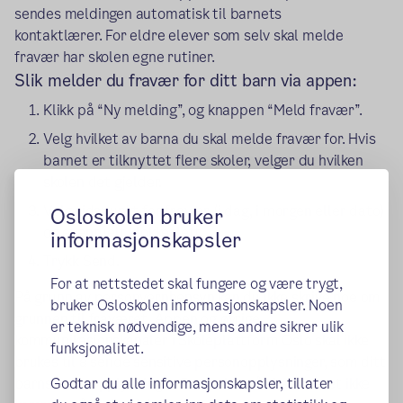
sendes meldingen automatisk til barnets
kontaktlærer. For eldre elever som selv skal melde
fravær har skolen egne rutiner.
Slik melder du fravær for ditt barn via appen:
Klikk på “Ny melding”, og knappen “Meld fravær”.
Velg hvilket av barna du skal melde fravær for. Hvis
barnet er tilknyttet flere skoler, velger du hvilken
skolen det gjelder.
Velg tidspunkt for fravær (i dag, i morgen eller dato)
Osloskolen bruker
og eventuelt klokkeslett
informasjonskapsler
Trykk Send.
For at nettstedet skal fungere og være trygt,
På grunn av personvernhensyn kan du ikke skrive noe om
bruker Osloskolen informasjonskapsler. Noen
grunnen til fraværet. Appen og øvrige
er teknisk nødvendige, mens andre sikrer ulik
kommunikasjonskanaler i Skoleplattform Oslo skal ikke
funksjonalitet.
brukes til å sende sensitive personopplysninger, som ditt
barns helseopplysninger. Det holder å si at barnet ikke
Godtar du alle informasjonskapsler, tillater