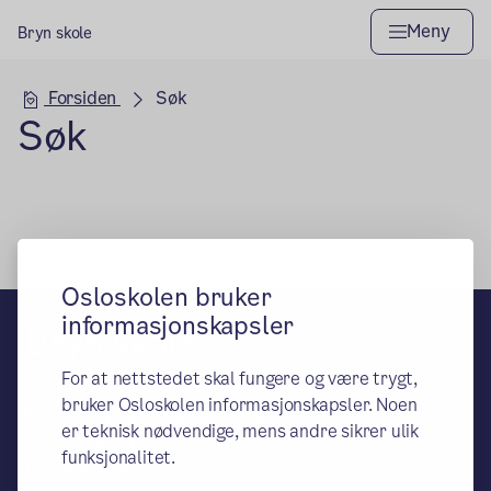
Meny
Bryn skole
Hovedseksjon
Forsiden
Søk
Søk
Osloskolen bruker
informasjonskapsler
Bryn skole
For at nettstedet skal fungere og være trygt,
– en del av Osloskolen
bruker Osloskolen informasjonskapsler. Noen
Besøks- og leveringsadresse:
er teknisk nødvendige, mens andre sikrer ulik
Teisenveien 40, 0666 Oslo
funksjonalitet.
Postadresse: