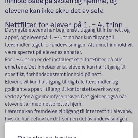
innhold både på skolen og hjemme, og
elevene kan ikke skru det av selv.
Nettfilter for elever på 1. – 4. trinn
De yngste elevene har begrenset tilgang til internett og
apper, og elever på 1. – 4. trinn har kun tilgang til
læremidler laget for undervisningen. Alt annet innhold vil
være sperret på elevenes enheter.
For 1– 4. trinn er det installert et tillatt-filter på alle
enhetene. Det innebærer at elevene kun har tilgang til
spesifikt, forhåndsbestemt innhold på nett.
Elevene vil kun ha tilgang til digitale læremidler og
godkjente apper. I tillegg til kontorstøtteverktøy og
verktøy for å gjennomføre prøver. Det gjelder også når
elevene tar med nettbrettet hjem.
Lærerne kan fremdeles gi tilgang til internett til elevene,
hvis de har behov for det som en del av undervisningen.
Nettfilter for elever på 5. – 7. trinn
For de eldste elevene på barnetrinnet er det åpnet opp