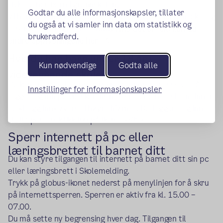
Hvis du har barn i grunnskolen:
Godtar du alle informasjonskapsler, tillater
Vi henter kontaktinformasjon til foresatte fra Kontakt- og
du også at vi samler inn data om statistikk og
reservasjonsregisteret (KRR).
Hvis det er feil, kan du
brukeradferd.
(ekstern lenke)
endre opplysningene her
.
Hvis du har barn under 18 år i
Kun nødvendige
Godta alle
videregående skole:
Du kan endre telefonnummer og e-postadresse ved å
Innstillinger for informasjonskapsler
logge deg inn på via skolens nettside. På nettsiden finner
du «Logg inn» øverst i høyre hjørnet. Du logger deg inn
via ID-porten. Klikk inn på ikonet «VIS».
Sperr internett på pc eller
læringsbrettet til barnet ditt
Du kan styre tilgangen til internett på barnet ditt sin pc
eller læringsbrett i Skolemelding.
Trykk på globus-ikonet nederst på menylinjen for å skru
på internettsperren. Sperren er aktiv fra kl. 15.00 –
07.00.
Du må sette ny begrensing hver dag. Tilgangen til