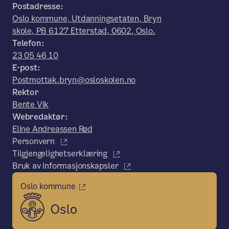
Postadresse:
Oslo kommune, Utdanningsetaten, Bryn
skole, PB 6127 Etterstad, 0602, Oslo.
Telefon:
23 05 46 10
E-post:
Postmottak.bryn@osloskolen.no
Rektor
Bente Vik
Webredaktør:
Eline Andreassen Rød
Personvern
Tilgjengelighetserklæring
Bruk av informasjonskapsler
Oslo kommune