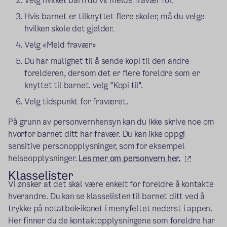
Velg hvilket barn du vil melde fravær for.
Hvis barnet er tilknyttet flere skoler, må du velge
hvilken skole det gjelder.
Velg «Meld fravær»
Du har mulighet til å sende kopi til den andre
forelderen, dersom det er flere foreldre som er
knyttet til barnet. velg "Kopi til".
Velg tidspunkt for fraværet.
På grunn av personvernhensyn kan du ikke skrive noe om
hvorfor barnet ditt har fravær. Du kan ikke oppgi
sensitive personopplysninger, som for eksempel
(ekstern 
helseopplysninger.
Les mer om personvern her.
Klasselister
Vi ønsker at det skal være enkelt for foreldre å kontakte
hverandre. Du kan se klasselisten til barnet ditt ved å
trykke på notatbok-ikonet i menyfeltet nederst i appen.
Her finner du de kontaktopplysningene som foreldre har