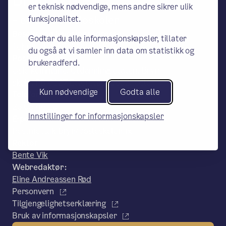
er teknisk nødvendige, mens andre sikrer ulik
– en del av Osloskolen
funksjonalitet.
Besøks- og leveringsadresse:
Godtar du alle informasjonskapsler, tillater
Teisenveien 40, 0666 Oslo
du også at vi samler inn data om statistikk og
Postadresse:
brukeradferd.
Oslo kommune, Utdanningsetaten, Bryn
skole, PB 6127 Etterstad, 0602, Oslo.
Kun nødvendige
Godta alle
Telefon:
23 05 46 10
Innstillinger for informasjonskapsler
E-post:
Postmottak.bryn@osloskolen.no
Rektor
Bente Vik
Webredaktør:
Eline Andreassen Rød
Personvern
Tilgjengelighetserklæring
Bruk av informasjonskapsler