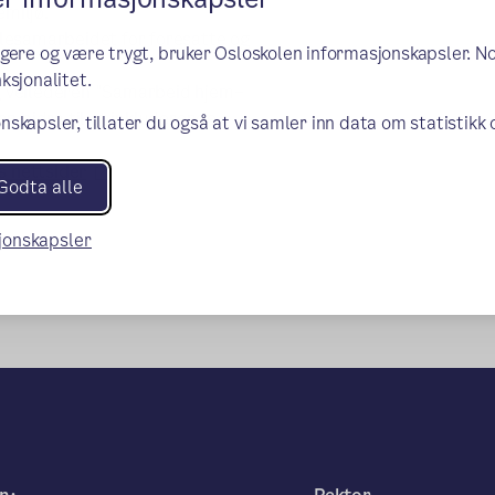
emiljø.
lesamarbeidet for foresatte og
ngere og være trygt, bruker Osloskolen informasjonskapsler. N
ksjonalitet.
 og veilederen "Samarbeid hjem–
n bidra til et inkluderende
nskapsler, tillater du også at vi samler inn data om statistikk
(ekstern lenke)
 nettsider
Godta alle
sjonskapsler