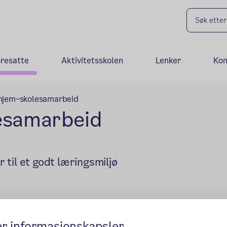
oresatte
Aktivitetsskolen
Lenker
Kon
 hjem–skolesamarbeid
lesamarbeid
til et godt læringsmiljø
t samarbeid styrker elevenes
te kan gjøre hver for seg og sammen
er informasjonskapsler