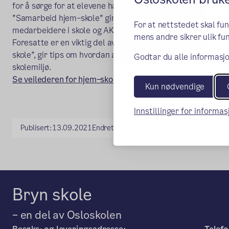
for å sørge for at elevene har et godt og inkluderende skol
"Samarbeid hjem–skole" gir råd for å lykkes med hjem–sko
For at nettstedet skal fu
medarbeidere i skole og AKS.
mens andre sikrer ulik fun
Foresatte er en viktig del av det utvidede klassemiljøet,
skole", gir tips om hvordan ansatte og foresatte sammen ka
Godtar du alle informasjo
skolemiljø.
Se veilederen for hjem–skolesamarbeid på Oslo kommunes
Kun nødvendige
Innstillinger for informa
Publisert:
13.09.2021
Endret:
21.08.2023
Bryn skole
– en del av Osloskolen