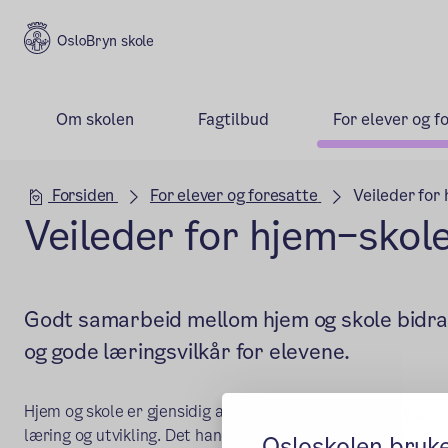
Bryn skole
Om skolen
Fagtilbud
For elever og f
Hovedseksjon
Forsiden
For elever og foresatte
Veileder for
Veileder for hjem–sko
Godt samarbeid mellom hjem og skole bidrar 
og gode læringsvilkår for elevene.
Hjem og skole er gjensidig avhengige av hverandre, og god
læring og utvikling. Det handler om hva skolen og foresat
Osloskolen bruk